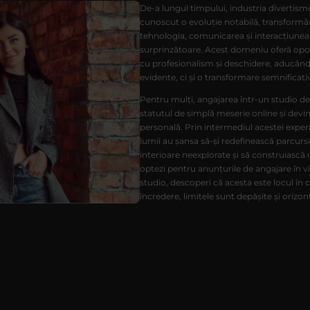
De-a lungul timpului, industria divertism
cunoscut o evoluție notabilă, transformâ
tehnologia, comunicarea și interacțiune
surprinzătoare. Acest domeniu oferă oport
cu profesionalism și deschidere, aducând 
evidente, ci și o transformare semnificativă
Pentru mulți, angajarea într-un studio d
statutul de simplă meserie online și devi
personală. Prin intermediul acestei experi
lumii au șansa să-și redefinească parcursu
interioare neexplorate și să construiască
optezi pentru anunțurile de angajare în vi
studio, descoperi că acesta este locul în 
încredere, limitele sunt depășite și orizo