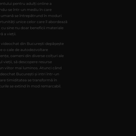
entului pentru adulți online a
ndu-se într-un mediu în care
a umană se întrepătrund în moduri
unități unice celor care îl abordează
cu sine nu doar beneficii materiale
 a vieții.
e videochat din București depășește
ne o cale de autodezvoltare
ențe, oameni din diverse colțuri ale
l vieții, să descopere resurse
 un viitor mai luminos. Atunci când
deochat București și intri într-un
care timiditatea se transformă în
nturile se extind în mod remarcabil.