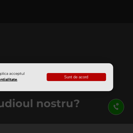
mplica acceptul
Sunt de acord
ntialitate
.
tudioul nostru?