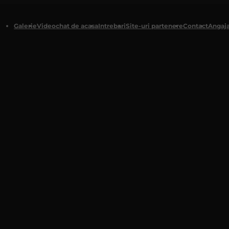
Galerie
Videochat de acasa
Intrebari
Site-uri partenere
Contact
Angaja